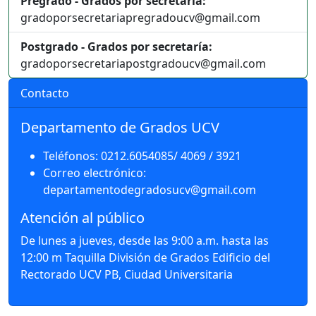
Pregrado - Grados por secretaría:
gradoporsecretariapregradoucv@gmail.com
Postgrado - Grados por secretaría:
gradoporsecretariapostgradoucv@gmail.com
Contacto
Departamento de Grados UCV
Teléfonos: 0212.6054085/ 4069 / 3921
Correo electrónico:
departamentodegradosucv@gmail.com
Atención al público
De lunes a jueves, desde las 9:00 a.m. hasta las
12:00 m Taquilla División de Grados Edificio del
Rectorado UCV PB, Ciudad Universitaria